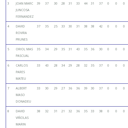
3
JOAN MARC
39
37
30
28
31
33
44
31
37
0
0
0
JUNCOSA
FERNANDEZ
4
DAVID
37
35
25
33
30
31
38
38
42
0
0
0
ROVIRA
PRUNES
5
ORIOL MAS
35
34
29
35
31
43
35
36
30
0
0
0
PASCUAL
6
CARLOS
33
43
28
34
29
28
32
35
37
0
0
0
PARES
MATEU
7
ALBERT
33
30
29
27
36
36
39
30
37
0
0
0
MASO
DONADEU
8
DAVID
38
32
31
21
32
36
35
33
38
0
0
0
VIÑOLAS
MARIN