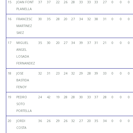
15
JOAN FONT
37
37
22
26
28
33
33
33
27
0
0
0
PLANELLA
16
FRANCESC
30
35
28
20
27
34
32
38
31
0
0
0
MARTINEZ
SAEZ
17
MIGUEL
35
30
20
27
34
39
37
31
21
0
0
0
ANGEL
LOSADA
FERNANDEZ
18
JOSE
32
31
23
24
32
29
28
39
33
0
0
0
BASTIDA
FENOY
19
PEDRO
24
42
19
28
28
30
33
37
28
0
0
0
SOTO
PORTELLA
20
JORDI
36
26
29
26
32
27
20
35
34
0
0
0
COSTA