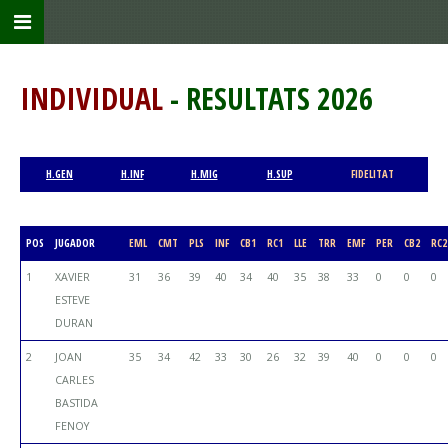
INDIVIDUAL
- RESULTATS 2026
H.GEN
H.INF
H.MIG
H.SUP
FIDELITAT
POS
JUGADOR
EML
CMT
PLS
INF
CB1
RC1
LLE
TRR
EMF
PER
CB2
RC2
1
XAVIER
31
36
39
40
34
40
35
38
33
0
0
0
ESTEVE
DURAN
2
JOAN
35
34
42
33
30
26
32
39
40
0
0
0
CARLES
BASTIDA
FENOY