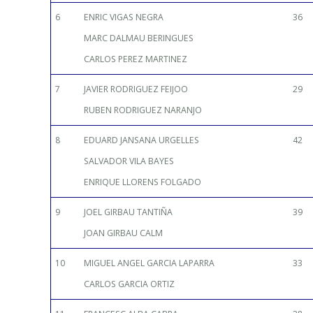
6
ENRIC VIGAS NEGRA
36
MARC DALMAU BERINGUES
CARLOS PEREZ MARTINEZ
7
JAVIER RODRIGUEZ FEIJOO
29
RUBEN RODRIGUEZ NARANJO
8
EDUARD JANSANA URGELLES
42
SALVADOR VILA BAYES
ENRIQUE LLORENS FOLGADO
9
JOEL GIRBAU TANTIÑA
39
JOAN GIRBAU CALM
10
MIGUEL ANGEL GARCIA LAPARRA
33
CARLOS GARCIA ORTIZ