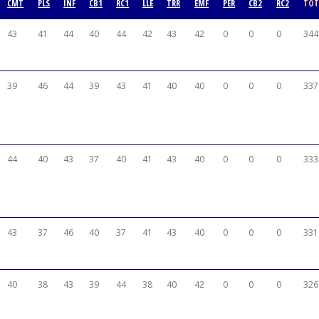
CMT
PLS
INF
CB1
RC1
LLE
TRR
EMF
PER
CB2
RC2
TOT
43
41
44
40
44
42
43
42
0
0
0
344
39
46
44
39
43
41
40
40
0
0
0
337
44
40
43
37
40
41
43
40
0
0
0
333
43
37
46
40
37
41
43
40
0
0
0
331
40
38
43
39
44
38
40
42
0
0
0
326