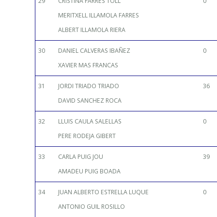
29
CRISTINA FARRES TOLL
0
MERITXELL ILLAMOLA FARRES
ALBERT ILLAMOLA RIERA
30
DANIEL CALVERAS IBAÑEZ
0
XAVIER MAS FRANCAS
31
JORDI TRIADO TRIADO
36
DAVID SANCHEZ ROCA
32
LLUIS CAULA SALELLAS
0
PERE RODEJA GIBERT
33
CARLA PUIG JOU
39
AMADEU PUIG BOADA
34
JUAN ALBERTO ESTRELLA LUQUE
0
ANTONIO GUIL ROSILLO