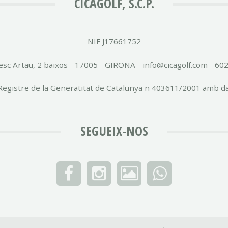
CICAGOLF, S.C.P.
NIF J17661752
esc Artau, 2 baixos - 17005 - GIRONA - info@cicagolf.com - 60
l Registre de la Generatitat de Catalunya n 403611/2001 amb d
SEGUEIX-NOS