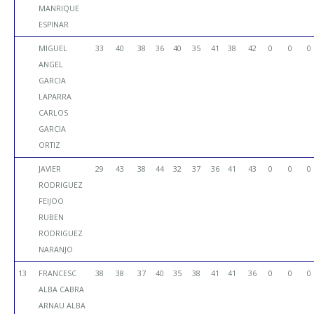
MANRIQUE
ESPINAR
MIGUEL
33
40
38
36
40
35
41
38
42
0
0
0
ANGEL
GARCIA
LAPARRA
CARLOS
GARCIA
ORTIZ
JAVIER
29
43
38
44
32
37
36
41
43
0
0
0
RODRIGUEZ
FEIJOO
RUBEN
RODRIGUEZ
NARANJO
13
FRANCESC
38
38
37
40
35
38
41
41
36
0
0
0
ALBA CABRA
ARNAU ALBA