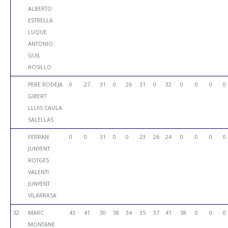
ALBERTO
ESTRELLA
LUQUE
ANTONIO
GUIL
ROSILLO
PERE RODEJA
0
27
31
0
26
31
0
32
0
0
0
0
GIBERT
LLUIS CAULA
SALELLAS
FERRAN
0
0
31
0
0
23
26
24
0
0
0
0
JUNYENT
ROTGES
VALENTI
JUNYENT
VILARRASA
32
MARC
43
41
30
38
34
35
37
41
38
0
0
0
MONTANE