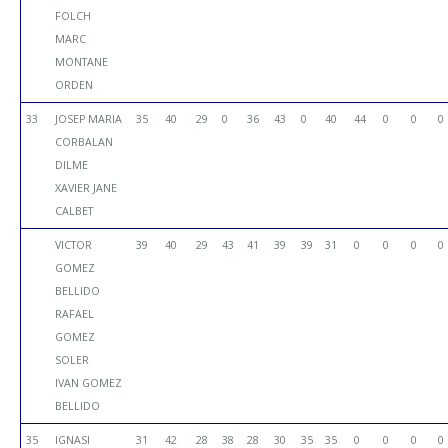
FOLCH
MARC
MONTANE
ORDEN
33
JOSEP MARIA
35
40
29
0
36
43
0
40
44
0
0
0
CORBALAN
DILME
XAVIER JANE
CALBET
VICTOR
39
40
29
43
41
39
39
31
0
0
0
0
GOMEZ
BELLIDO
RAFAEL
GOMEZ
SOLER
IVAN GOMEZ
BELLIDO
35
IGNASI
31
42
28
38
28
30
35
35
0
0
0
0