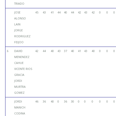
TRIADO
JOSE
45
43
41
44
40
44
42
43
42
0
0
0
ALONSO
LAIN
JORGE
RODRIGUEZ
FEIJOO
6
DAVID
42
44
40
43
37
40
41
43
40
0
0
0
MENENDEZ
CAHUE
VICENTE RIOS
GRACIA
JORDI
MURTRA
GOMEZ
JORDI
46
36
40
0
36
30
0
0
0
0
0
0
MANICH
CODINA