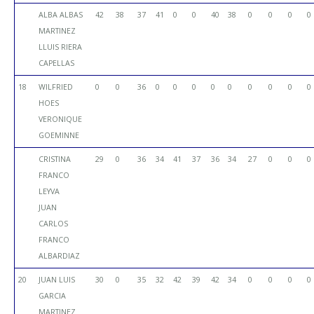
ALBA ALBAS
42
38
37
41
0
0
40
38
0
0
0
0
MARTINEZ
LLUIS RIERA
CAPELLAS
18
WILFRIED
0
0
36
0
0
0
0
0
0
0
0
0
HOES
VERONIQUE
GOEMINNE
CRISTINA
29
0
36
34
41
37
36
34
27
0
0
0
FRANCO
LEYVA
JUAN
CARLOS
FRANCO
ALBARDIAZ
20
JUAN LUIS
30
0
35
32
42
39
42
34
0
0
0
0
GARCIA
MARTINEZ