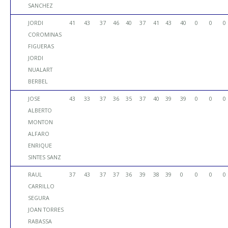
SANCHEZ
JORDI
41
43
37
46
40
37
41
43
40
0
0
0
COROMINAS
FIGUERAS
JORDI
NUALART
BERBEL
JOSE
43
33
37
36
35
37
40
39
39
0
0
0
ALBERTO
MONTON
ALFARO
ENRIQUE
SINTES SANZ
RAUL
37
43
37
37
36
39
38
39
0
0
0
0
CARRILLO
SEGURA
JOAN TORRES
RABASSA