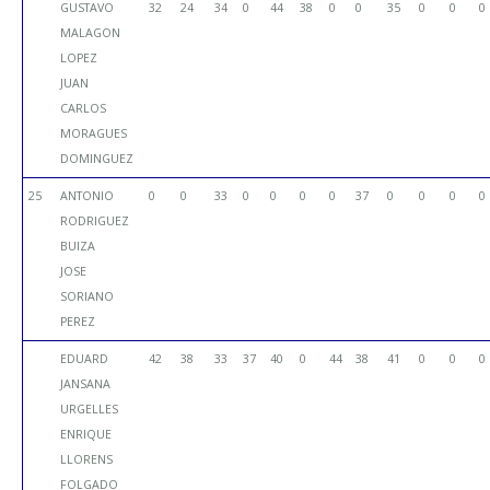
GUSTAVO
32
24
34
0
44
38
0
0
35
0
0
0
MALAGON
LOPEZ
JUAN
CARLOS
MORAGUES
DOMINGUEZ
25
ANTONIO
0
0
33
0
0
0
0
37
0
0
0
0
RODRIGUEZ
BUIZA
JOSE
SORIANO
PEREZ
EDUARD
42
38
33
37
40
0
44
38
41
0
0
0
JANSANA
URGELLES
ENRIQUE
LLORENS
FOLGADO