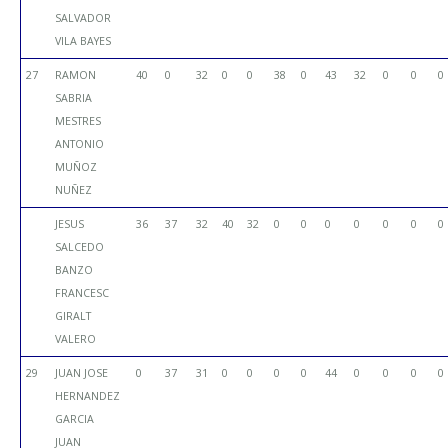
SALVADOR
VILA BAYES
27
RAMON
40
0
32
0
0
38
0
43
32
0
0
0
SABRIA
MESTRES
ANTONIO
MUÑOZ
NUÑEZ
JESUS
36
37
32
40
32
0
0
0
0
0
0
0
SALCEDO
BANZO
FRANCESC
GIRALT
VALERO
29
JUAN JOSE
0
37
31
0
0
0
0
44
0
0
0
0
HERNANDEZ
GARCIA
JUAN