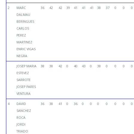
2
MARC
36
42
42
39
41
41
41
38
37
0
0
0
DALMAU
BERINGUES
CARLOS
PEREZ
MARTINEZ
ENRIC VIGAS
NEGRA
JOSEP MARIA
38
38
42
0
40
43
0
38
0
0
0
0
ESTEVEZ
SARROTE
JOSEP PARES
VENTURA
4
DAVID
36
38
41
0
36
0
0
0
0
0
0
0
SANCHEZ
ROCA
JORDI
TRIADO