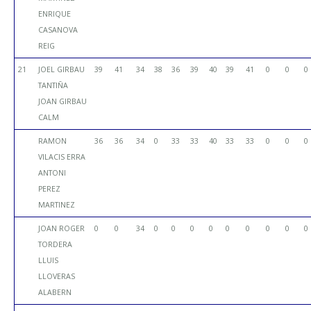
ENRIQUE
CASANOVA
REIG
21
JOEL GIRBAU
39
41
34
38
36
39
40
39
41
0
0
0
TANTIÑA
JOAN GIRBAU
CALM
RAMON
36
36
34
0
33
33
40
33
33
0
0
0
VILACIS ERRA
ANTONI
PEREZ
MARTINEZ
JOAN ROGER
0
0
34
0
0
0
0
0
0
0
0
0
TORDERA
LLUIS
LLOVERAS
ALABERN