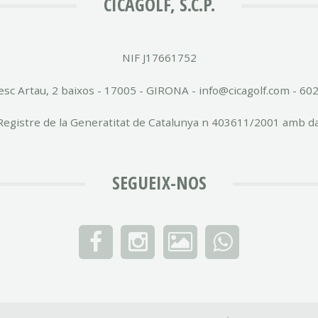
CICAGOLF, S.C.P.
NIF J17661752
esc Artau, 2 baixos - 17005 - GIRONA - info@cicagolf.com - 60
l Registre de la Generatitat de Catalunya n 403611/2001 amb d
SEGUEIX-NOS